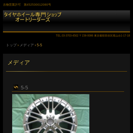
古物営業許可 第452530012080号
TEL.
03-3703-4502
〒158-0086 東京都世田谷区尾山台1-17-18
トップ
›
メディア
›
5-5
メディア
5-5