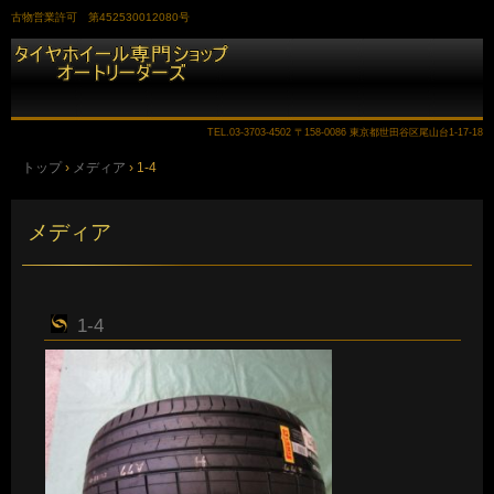
古物営業許可 第452530012080号
TEL.
03-3703-4502
〒158-0086 東京都世田谷区尾山台1-17-18
トップ
›
メディア
›
1-4
メディア
1-4