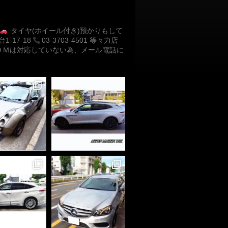
タイヤ(ホイール付き)預かりもして
-17-18
03-3703-4501
等々力店
ＤＭは対応していない為、メール電話に