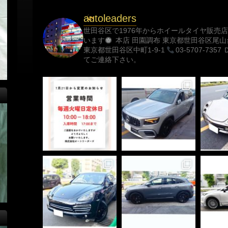
autoleaders
世田谷区で1976年からホイールタイヤ販売店
います
本店 田園調布 東京都世田谷区尾山台1
東京都世田谷区中町1-9-1
03-5707-7357
てご連絡下さい。