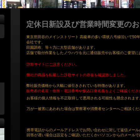
定休日新設及び営業時間変更の
東京世田谷のメインストリート 高級車の多い環状八号線沿いで50
会社です。
田園調布、等々力に大型店舗があります。
店舗で取付作業をしたノウハウを元に通信販売やお客様のご要望に
詐欺サイトにご注意ください。
弊社の商品を転載した詐欺サイトの存在を確認致しました。
弊社販売価格から大幅に値引きされている特徴があります。
販売者の名前・住所・電話番号や振込口座名義をよくご確認くださ
お客様の個人情報を不正取得して悪用される可能性も懸念されます
万が一被害にあわれた場合は警察署や消費者センターへご相談くだ
携帯電話からのメールアドレスでお問い合わせに対して返信メール
回答が遅い場合は設定をご確認いただくかパソコンからのメールで