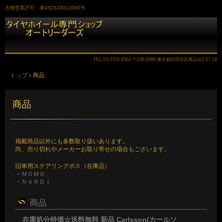
古物営業許可 第452530012080号
TEL.
03-3703-4502
〒158-0086 東京都世田谷区尾山台1-17-18
トップ
›
商品
商品
掲載商品以外にも多数取り扱いあります。
尚、売り切れやメーカーお取り寄せの場合もございます。
旧車用ステアリングボス（在庫品）
・
ＭＯＭＯ
・
ＮＡＲＤＩ
商品
在庫処分特価☆送料無料 新品 Carlsson(カールソ