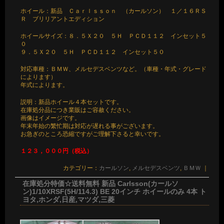
ホイール：新品 Ｃａｒｌｓｓｏｎ （カールソン） １／１６ＲＳ
Ｒ ブリリアントエディション
ホイールサイズ：８．５Ｘ２０ ５Ｈ ＰＣＤ１１２ インセット５
０
９．５Ｘ２０ ５Ｈ ＰＣＤ１１２ インセット５０
対応車種：ＢＭＷ、メルセデスベンツなど。（車種・年式・グレード
によります）
年式によります。
説明：新品ホイール４本セットです。
在庫処分品につき業販はご容赦ください。
画像はイメージです。
年末年始の繁忙期は対応が遅れる事がございます。
お急ぎのところ恐縮ですがご理解下さると幸いです。
１２３，０００円（税込）
カテゴリー：
カールソン
,
メルセデスベンツ
,
ＢＭＷ
｜
在庫処分特価☆送料無料 新品 Carlsson(カールソ
ン)1/10XRSF(5H/114.3) BE 20インチ ホイールのみ 4本 ト
ヨタ,ホンダ,日産,マツダ,三菱