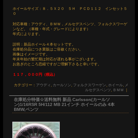
ホイールサイズ：８．５Ｘ２０ ５Ｈ ＰＣＤ１１２ インセット５
０
対応車種：アウディ、ＢＭＷ，メルセデスベンツ、フォルクスワーゲ
ンなど。（車種・年式・グレードによります）
年式によります。
説明：新品ホイール４本セットです。
在庫処分品につき業販はご容赦ください。
画像はイメージです。
年末年始の繁忙期は対応が遅れる事がございます。
お急ぎのところ恐縮ですがご理解下さると幸いです。
１１７，０００円（税込）
カテゴリー：
アウディ
,
カールソン
,
フォルクスワーゲン
,
ホイール
,
メ
ルセデスベンツ
,
ＢＭＷ
｜
在庫処分特価☆送料無料 新品 Carlsson(カールソ
ン)1/16RSR 5H/112 MB 21インチ ホイールのみ 4本
BMW,ベンツ