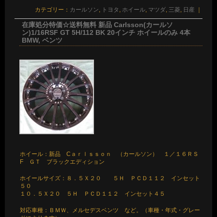
カテゴリー：
カールソン
,
トヨタ
,
ホイール
,
マツダ
,
三菱
,
日産
｜
在庫処分特価☆送料無料 新品 Carlsson(カールソ
ン)1/16RSF GT 5H/112 BK 20インチ ホイールのみ 4本
BMW, ベンツ
ホイール：新品 Cａｒｌｓｓｏｎ （カールソン） １／１６ＲＳ
F ＧＴ ブラックエディション
ホイールサイズ：８．５Ｘ２０ ５Ｈ ＰＣＤ１１２ インセット
５０
１０．５Ｘ２０ ５Ｈ ＰＣＤ１１２ インセット４５
対応車種：ＢＭＷ、メルセデスベンツ など。（車種・年式・グレー