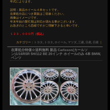
年式によります。
説明：新品ホイール４本セットです。
在庫処分品につき業販はご容赦ください。
画像はイメージです。
年末年始の繁忙期は対応が遅れる事がございます。
お急ぎのところ恐縮ですがご理解下さると幸いです。
１２３，０００円（税込）
カテゴリー：
トヨタ
,
トヨタ
,
ホイール
,
マツダ
,
三菱
,
日産
,
日産
｜
在庫処分特価☆送料無料 新品 Carlsson(カールソ
ン)1/16RSR 5H/112 BE 20インチ ホイールのみ 4本 BMW,
ベンツ