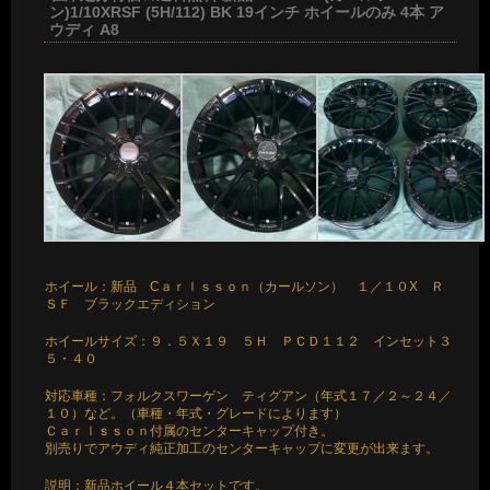
ン)1/10XRSF (5H/112) BK 19インチ ホイールのみ 4本 ア
ウディ A8
ホイール：新品 Cａｒｌｓｓｏｎ（カールソン） １／１０X Ｒ
ＳＦ ブラックエディション
ホイールサイズ：９．５Ｘ１９ ５Ｈ ＰＣＤ１１２ インセット３
５・４０
対応車種：フォルクスワーゲン ティグアン（年式１７／２～２４／
１０）など。（車種・年式・グレードによります）
Ｃａｒｌｓｓｏｎ付属のセンターキャップ付き。
別売りでアウディ純正加工のセンターキャップに変更が出来ます。
説明：新品ホイール４本セットです。