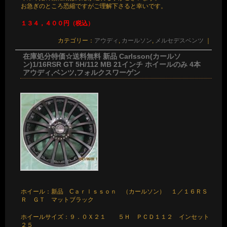
お急ぎのところ恐縮ですがご理解下さると幸いです。
１３４，４００円（税込）
カテゴリー：
アウディ
,
カールソン
,
メルセデスベンツ
｜
在庫処分特価☆送料無料 新品 Carlsson(カールソ
ン)1/16RSR GT 5H/112 MB 21インチ ホイールのみ 4本
アウディ,ベンツ,フォルクスワーゲン
ホイール：新品 Cａｒｌｓｓｏｎ （カールソン） １／１６ＲＳ
Ｒ ＧＴ マットブラック
ホイールサイズ：９．０Ｘ２１ ５Ｈ ＰＣＤ１１２ インセット
２５