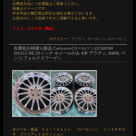
在庫処分品につき業販はご容赦ください。
画像はイメージです。
年末年始の繁忙期は対応が遅れる事がございます。
お急ぎのところ恐縮ですがご理解下さると幸いです。
１１５，２００円（税込）
カテゴリー：
アウディ
,
カールソン
,
ホイール
｜
在庫処分特価☆新品 Carlsson(カールソン)1/16RSR
5H/112 BE 20インチ ホイールのみ 4本 アウディ, BMW, ベ
ンツ,フォルクスワーゲン
ホイール：新品 Ｃａｒｌｓｓｏｎ （カールソン） １／１６ＲＳ
Ｒ ブリリアントエディション