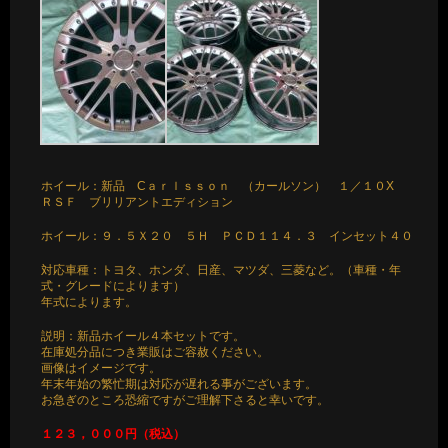
ホイール：新品 Cａｒｌｓｓｏｎ （カールソン） １／１０X
ＲＳＦ ブリリアントエディション
ホイール：９．５Ｘ２０ ５Ｈ ＰＣＤ１１４．３ インセット４０
対応車種：トヨタ、ホンダ、日産、マツダ、三菱など。（車種・年
式・グレードによります）
年式によります。
説明：新品ホイール４本セットです。
在庫処分品につき業販はご容赦ください。
画像はイメージです。
年末年始の繁忙期は対応が遅れる事がございます。
お急ぎのところ恐縮ですがご理解下さると幸いです。
１２３，０００円（税込）