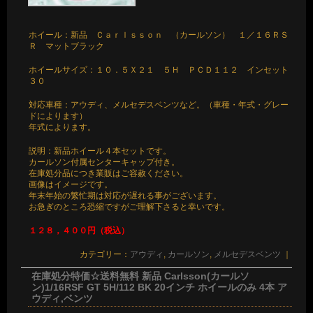
ホイール：新品 Ｃａｒｌｓｓｏｎ （カールソン） １／１６ＲＳ
Ｒ マットブラック
ホイールサイズ：１０．５Ｘ２１ ５Ｈ ＰＣＤ１１２ インセット
３０
対応車種：アウディ、メルセデスベンツなど。（車種・年式・グレー
ドによります）
年式によります。
説明：新品ホイール４本セットです。
カールソン付属センターキャップ付き。
在庫処分品につき業販はご容赦ください。
画像はイメージです。
年末年始の繁忙期は対応が遅れる事がございます。
お急ぎのところ恐縮ですがご理解下さると幸いです。
１２８，４００円（税込）
カテゴリー：
アウディ
,
カールソン
,
メルセデスベンツ
｜
在庫処分特価☆送料無料 新品 Carlsson(カールソ
ン)1/16RSF GT 5H/112 BK 20インチ ホイールのみ 4本 ア
ウディ,ベンツ