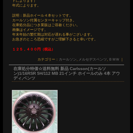
ドによります）
年式によります。
説明：新品ホイール４本セットです。
カールソン付属センターキャップ付き。
在庫処分品につき業販はご容赦ください。
画像はイメージです。
年末年始の繁忙期は対応が遅れる事がございます。
お急ぎのところ恐縮ですがご理解下さると幸いです。
１２５，４００円（税込）
カテゴリー：
カールソン
,
メルセデスベンツ
,
ＢＭＷ
｜
在庫処分特価☆送料無料 新品 Carlsson(カールソ
ン)1/16RSR 5H/112 MB 21インチ ホイールのみ 4本 アウ
ディ,ベンツ