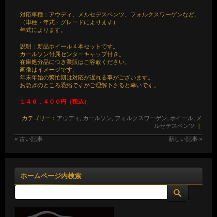
対応車種：アウディ、メルセデスベンツ、フォルクスワーゲンなど。
（車種・年式・グレードによります）
年式によります。
説明：新品ホイール４本セットです。
カールソン付属センターキャップ付き。
在庫処分品につき業販はご容赦ください。
画像はイメージです。
年末年始の繁忙期は対応が遅れる事がございます。
お急ぎのところ恐縮ですがご理解下さると幸いです。
１４６，４００円（税込）
カテゴリー：
アウディ
,
カールソン
,
フォルクスワーゲン
,
ホイール
,
メ
ルセデスベンツ
｜
« 古い記事
新しい記事 »
ホームページ内検索