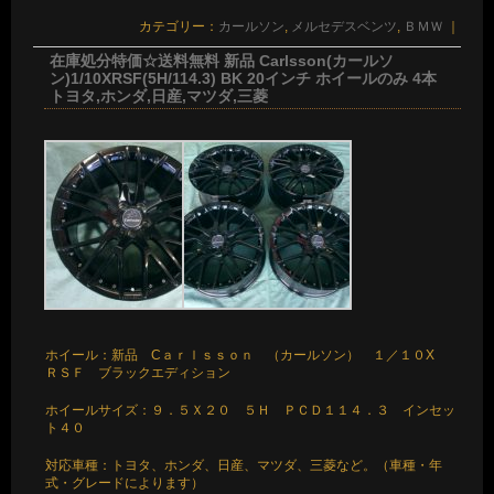
カテゴリー：
カールソン
,
メルセデスベンツ
,
ＢＭＷ
｜
在庫処分特価☆送料無料 新品 Carlsson(カールソ
ン)1/10XRSF(5H/114.3) BK 20インチ ホイールのみ 4本
トヨタ,ホンダ,日産,マツダ,三菱
ホイール：新品 Cａｒｌｓｓｏｎ （カールソン） １／１０X
ＲＳＦ ブラックエディション
ホイールサイズ：９．５Ｘ２０ ５Ｈ ＰＣＤ１１４．３ インセッ
ト４０
対応車種：トヨタ、ホンダ、日産、マツダ、三菱など。（車種・年
式・グレードによります）