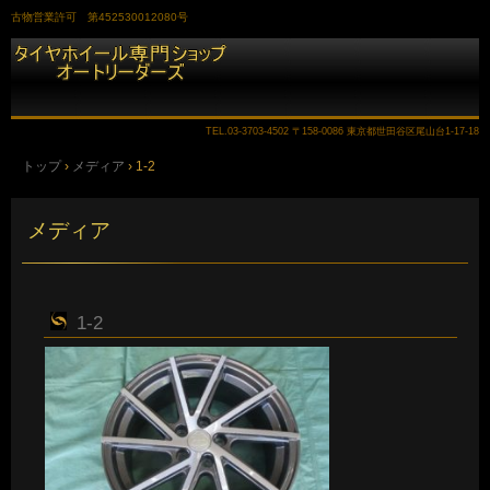
古物営業許可 第452530012080号
TEL.
03-3703-4502
〒158-0086 東京都世田谷区尾山台1-17-18
トップ
›
メディア
›
1-2
メディア
1-2