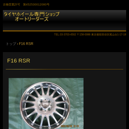
古物営業許可 第452530012080号
TEL.
03-3703-4502
〒158-0086 東京都世田谷区尾山台1-17-18
トップ
›
F16 RSR
F16 RSR